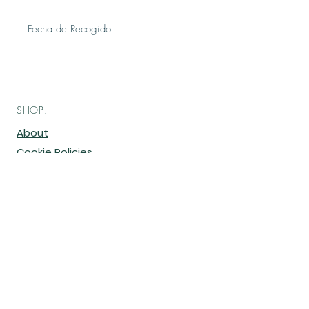
Fecha de Recogido
Recogido en local pick up spot de Los
Prados Shopping Center, Caguas el
viernes,
3/abril de 12-1pm
(AGOTADO)
ó sábado, 4/abril de 12-
SHOP:
1pm.
De tener algún inconveniente y desea
About
recoger en otro horario nos puede
Cookie Policies
contactar.
Custom Orders
Contact Me
JOIN OUR VIP EMAIL
LIST: